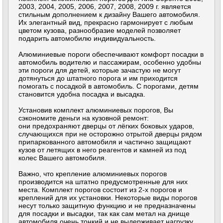
2003, 2004, 2005, 2006, 2007, 2008, 2009 г. является
стильным дополнением к дизайну Вашего автомобиля.
Их элегантный вид, прекрасно гармонирует с любым
цветом кузова, разнообразие моделей позволяет
подарить автомобилю индивидуальность.
Алюминиевые пороги обеспечивают комфорт посадки в
автомобиль водителю и пассажирам, особенно удобны
эти пороги для детей, которые зачастую не могут
дотянуться до штатного порога и им приходится
помогать с посадкой в автомобиль. С порогами, детям
становится удобна посадка и высадка.
Установив комплект алюминиевых порогов, Вы
сэкономите деньги на кузовной ремонт:
они предохраняют дверцы от лёгких боковых ударов,
случающихся при не осторожно отрытой дверцы рядом
припаркованного автомобиля и частично защищают
кузов от летящих в него реагентов и камней из под
колес Вашего автомобиля.
Важно, что крепление алюминиевых порогов
производится на штатно предусмотренные для них
места. Комплект порогов состоит из 2-х порогов и
креплений для их установки. Некоторые виды порогов
несут только защитную функцию и не предназначены
для посадки и высадки, так как сам метал на днище
автомобиля очень тонкий и не выдерживает нагрузку