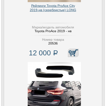
Рейлинги Toyota ProAce City
2019-нв (серебристые) LONG
Марка/модель автомобиля
Toyota ProAce 2019 - нв
Номер товара
20536
12 000
Р