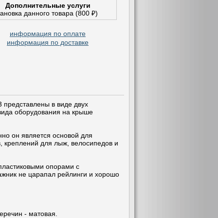
Дополнительные услуги
тановка данного товара (800 ₽)
информация по оплате
информация по доставке
 представлены в виде двух
 вида оборудования на крыше
нно он является основой для
в, креплений для лыж, велосипедов и
 пластиковыми опорами с
гажник не царапал рейлинги и хорошо
еречин - матовая.