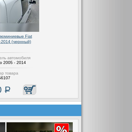
люминиевые Fiat
-2014 (чернный)
ель автомобиля
lo 2005 - 2014
р товара
56107
0
Р