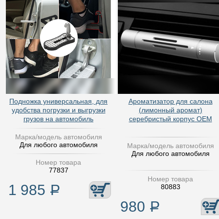
Подножка универсальная, для
Ароматизатор для салона
удобства погрузки и выгрузки
(лимонный аромат)
грузов на автомобиль
серебристый корпус OEM
Марка/модель автомобиля
Для любого автомобиля
Марка/модель автомобиля
Для любого автомобиля
Номер товара
77837
Номер товара
1 985
Р
80883
980
Р