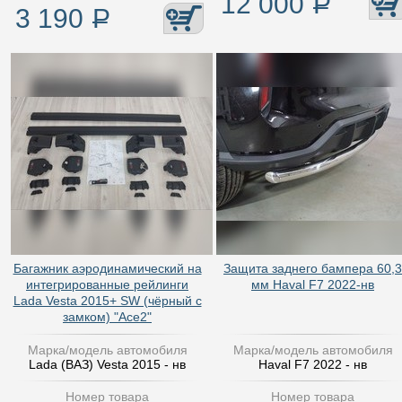
12 000
Р
3 190
Р
Багажник аэродинамический на
Защита заднего бампера 60,3
интегрированные рейлинги
мм Haval F7 2022-нв
Lada Vesta 2015+ SW (чёрный с
замком) "Ace2"
Марка/модель автомобиля
Марка/модель автомобиля
Lada (ВАЗ) Vesta 2015 - нв
Haval F7 2022 - нв
Номер товара
Номер товара