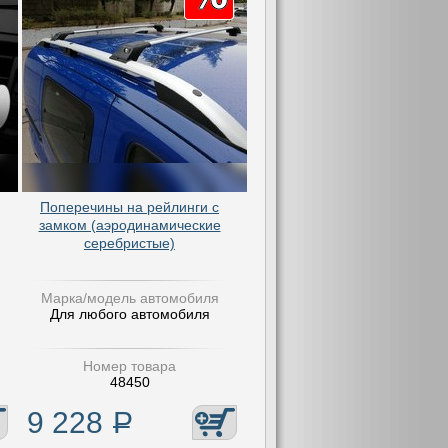
Поперечины на рейлинги с
замком (аэродинамические
серебристые)
Марка/модель автомобиля
Для любого автомобиля
Номер товара
48450
9 228
Р