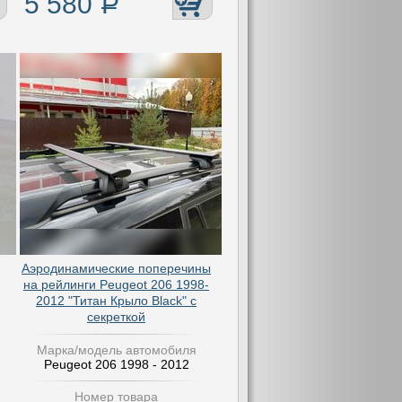
5 580
Р
Аэродинамические поперечины
на рейлинги Peugeot 206 1998-
2012 "Титан Крыло Black" с
секреткой
Марка/модель автомобиля
Peugeot 206 1998 - 2012
Номер товара