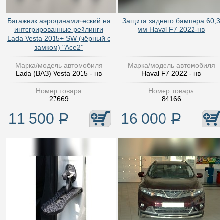
Багажник аэродинамический на
Защита заднего бампера 60,3
интегрированные рейлинги
мм Haval F7 2022-нв
Lada Vesta 2015+ SW (чёрный с
замком) "Ace2"
Марка/модель автомобиля
Марка/модель автомобиля
Lada (ВАЗ) Vesta 2015 - нв
Haval F7 2022 - нв
Номер товара
Номер товара
27669
84166
11 500
Р
16 000
Р