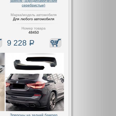
замком (аэродинамические
серебристые)
Марка/модель автомобиля
Для любого автомобиля
Номер товара
48450
9 228
Р
Элероны на задний бампер