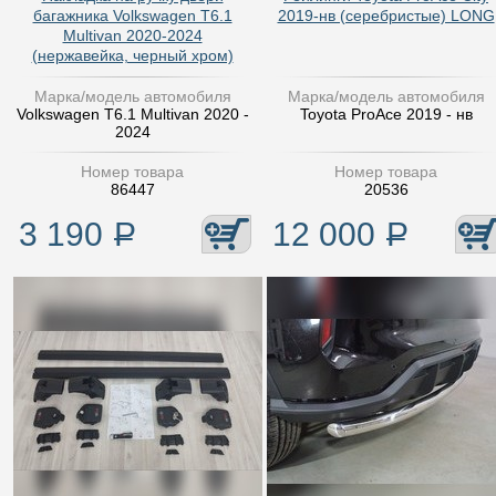
багажника Volkswagen T6.1
2019-нв (серебристые) LONG
Multivan 2020-2024
(нержавейка, черный хром)
Марка/модель автомобиля
Марка/модель автомобиля
Volkswagen T6.1 Multivan 2020 -
Toyota ProAce 2019 - нв
2024
Номер товара
Номер товара
86447
20536
3 190
Р
12 000
Р