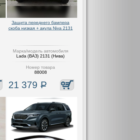
Защита переднего бампера
скоба низкая + акула Niva 2131
Марка/модель автомобиля
Lada (ВАЗ) 2131 (Нива)
Номер товара
88008
21 379
Р