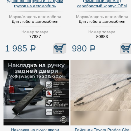
удобства погрузки и выгрузки
(лимонный аромат)
грузов на автомобиль
серебристый корпус OEM
Марка/модель автомобиля
Марка/модель автомобиля
Для любого автомобиля
Для любого автомобиля
Номер товара
Номер товара
77837
80883
1 985
Р
980
Р
Накладка на ручку двери
Рейлинги Toyota ProAce City