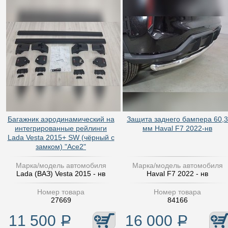
Багажник аэродинамический на
Защита заднего бампера 60,3
интегрированные рейлинги
мм Haval F7 2022-нв
Lada Vesta 2015+ SW (чёрный с
замком) "Ace2"
Марка/модель автомобиля
Марка/модель автомобиля
Lada (ВАЗ) Vesta 2015 - нв
Haval F7 2022 - нв
Номер товара
Номер товара
27669
84166
11 500
Р
16 000
Р