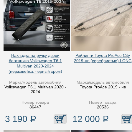
Накладка на ручку двери
Рейлинги Toyota ProAce City
багажника Volkswagen T6.1
2019-нв (серебристые) LONG
Multivan 2020-2024
(нержавейка, черный хром)
Марка/модель автомобиля
Марка/модель автомобиля
Volkswagen T6.1 Multivan 2020 -
Toyota ProAce 2019 - нв
2024
Номер товара
Номер товара
86447
20536
3 190
Р
12 000
Р