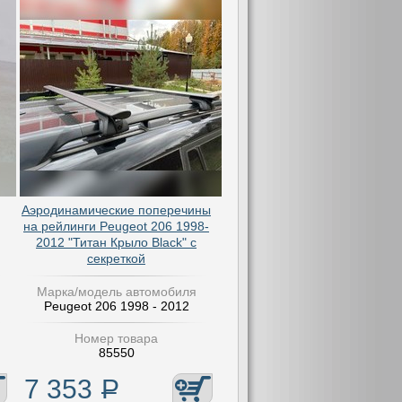
Аэродинамические поперечины
на рейлинги Peugeot 206 1998-
2012 "Титан Крыло Black" с
секреткой
Марка/модель автомобиля
Peugeot 206 1998 - 2012
Номер товара
85550
7 353
Р