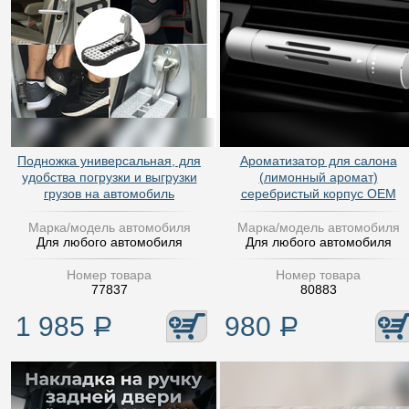
Подножка универсальная, для
Ароматизатор для салона
удобства погрузки и выгрузки
(лимонный аромат)
грузов на автомобиль
серебристый корпус OEM
Марка/модель автомобиля
Марка/модель автомобиля
Для любого автомобиля
Для любого автомобиля
Номер товара
Номер товара
77837
80883
1 985
Р
980
Р