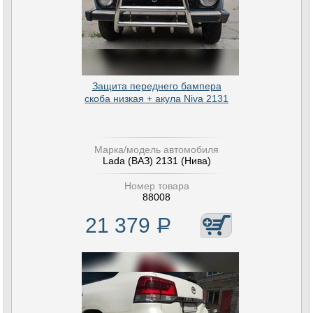
Защита переднего бампера
скоба низкая + акула Niva 2131
Марка/модель автомобиля
Lada (ВАЗ) 2131 (Нива)
Номер товара
88008
21 379
Р