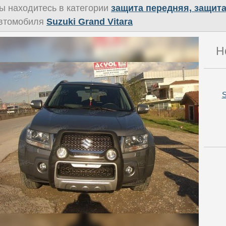
ы находитесь в категории
защита передняя, защита
втомобиля
Suzuki Grand Vitara
Н
S