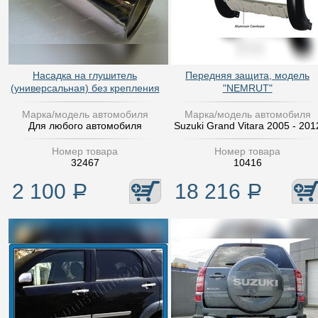
Насадка на глушитель
Передняя защита, модель
(универсальная) без крепления
"NEMRUT"
Марка/модель автомобиля
Марка/модель автомобиля
Для любого автомобиля
Suzuki Grand Vitara 2005 - 201
Номер товара
Номер товара
32467
10416
2 100
Р
18 216
Р