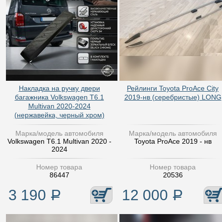
Накладка на ручку двери
Рейлинги Toyota ProAce City
багажника Volkswagen T6.1
2019-нв (серебристые) LONG
Multivan 2020-2024
(нержавейка, черный хром)
Марка/модель автомобиля
Марка/модель автомобиля
Volkswagen T6.1 Multivan 2020 -
Toyota ProAce 2019 - нв
2024
Номер товара
Номер товара
86447
20536
3 190
Р
12 000
Р