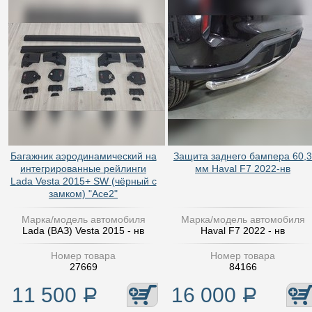
Багажник аэродинамический на
Защита заднего бампера 60,3
интегрированные рейлинги
мм Haval F7 2022-нв
Lada Vesta 2015+ SW (чёрный с
замком) "Ace2"
Марка/модель автомобиля
Марка/модель автомобиля
Lada (ВАЗ) Vesta 2015 - нв
Haval F7 2022 - нв
Номер товара
Номер товара
27669
84166
11 500
Р
16 000
Р