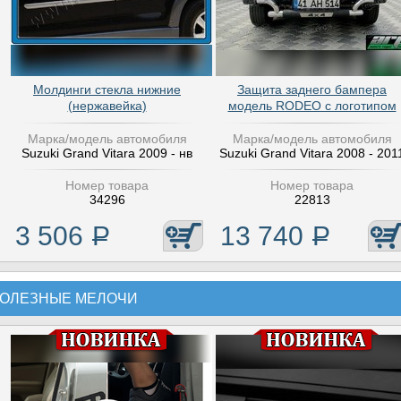
Молдинги стекла нижние
Защита заднего бампера
(нержавейка)
модель RODEO с логотипом
Марка/модель автомобиля
Марка/модель автомобиля
Suzuki Grand Vitara 2009 - нв
Suzuki Grand Vitara 2008 - 201
Номер товара
Номер товара
34296
22813
3 506
Р
13 740
Р
ОЛЕЗНЫЕ МЕЛОЧИ