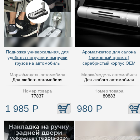
Подножка универсальная, для
Ароматизатор для салона
удобства погрузки и выгрузки
(лимонный аромат)
грузов на автомобиль
серебристый корпус OEM
Марка/модель автомобиля
Марка/модель автомобиля
Для любого автомобиля
Для любого автомобиля
Номер товара
Номер товара
77837
80883
1 985
Р
980
Р