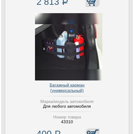
2 813
Р
Багажный карман
(универсальный)
Марка/модель автомобиля
Для любого автомобиля
Номер товара
43310
400
Р