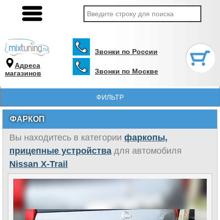
Звонки по России
Адреса
Звонки по Москве
магазинов
ФИЛЬТР
ФАРКОП
Вы находитесь в категории
фаркопы,
прицепные устройства
для автомобиля
Nissan X-Trail