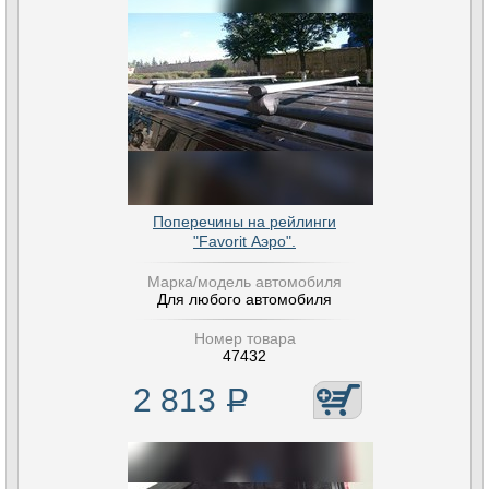
Поперечины на рейлинги
"Favorit Аэро".
Марка/модель автомобиля
Для любого автомобиля
Номер товара
47432
2 813
Р