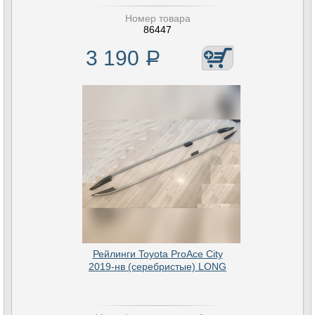
Номер товара
86447
3 190
Р
Рейлинги Toyota ProAce City
2019-нв (серебристые) LONG