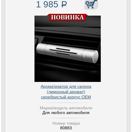
1 985
Р
Ароматизатор для салона
(лимонный аромат)
серебристый корпус OEM
Марка/модель автомобиля
Для любого автомобиля
Номер товара
80883