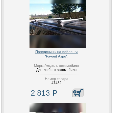
Поперечины на рейлинги
"Favorit Аэро".
Марка/модель автомобиля
Для любого автомобиля
Номер товара
47432
2 813
Р