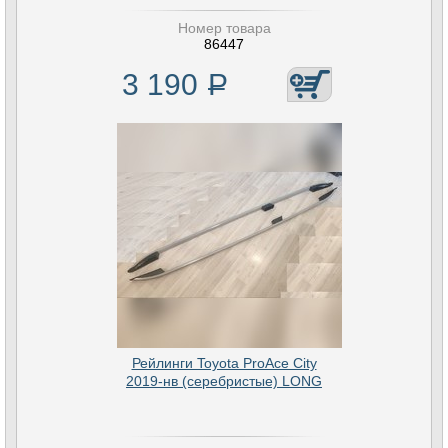
Номер товара
86447
3 190
Р
Рейлинги Toyota ProAce City
2019-нв (серебристые) LONG