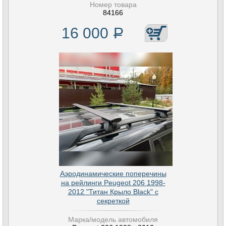
Номер товара
84166
16 000
Р
Аэродинамические поперечины
на рейлинги Peugeot 206 1998-
2012 "Титан Крыло Black" с
секреткой
Марка/модель автомобиля