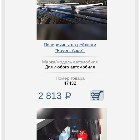
Поперечины на рейлинги
"Favorit Аэро".
Марка/модель автомобиля
Для любого автомобиля
Номер товара
47432
2 813
Р