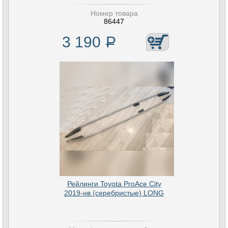
Номер товара
86447
3 190
Р
Рейлинги Toyota ProAce City
2019-нв (серебристые) LONG