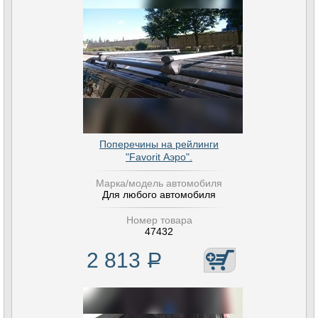
Поперечины на рейлинги
"Favorit Аэро".
Марка/модель автомобиля
Для любого автомобиля
Номер товара
47432
2 813
Р