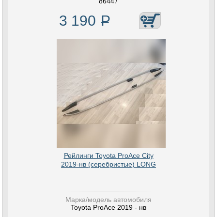
86447
3 190
Р
Рейлинги Toyota ProAce City
2019-нв (серебристые) LONG
Марка/модель автомобиля
Toyota ProAce 2019 - нв