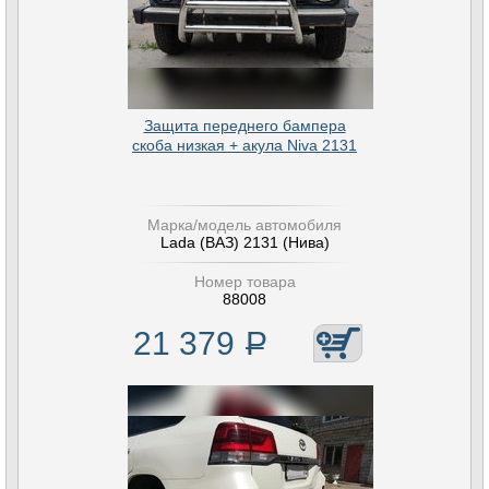
Защита переднего бампера
скоба низкая + акула Niva 2131
Марка/модель автомобиля
Lada (ВАЗ) 2131 (Нива)
Номер товара
88008
21 379
Р