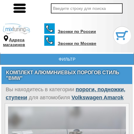
Звонки по России
Адреса
Звонки по Москве
магазинов
ФИЛЬТР
KОМПЛЕКТ АЛЮМИНИЕВЫХ ПОРОГОВ СТИЛЬ
"BMW"
Вы находитесь в категории
пороги, подножки,
ступени
для автомобиля
Volkswagen Amarok