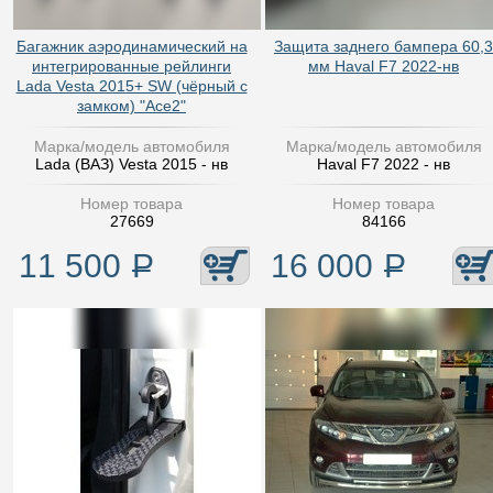
Багажник аэродинамический на
Защита заднего бампера 60,3
интегрированные рейлинги
мм Haval F7 2022-нв
Lada Vesta 2015+ SW (чёрный с
замком) "Ace2"
Марка/модель автомобиля
Марка/модель автомобиля
Lada (ВАЗ) Vesta 2015 - нв
Haval F7 2022 - нв
Номер товара
Номер товара
27669
84166
11 500
Р
16 000
Р