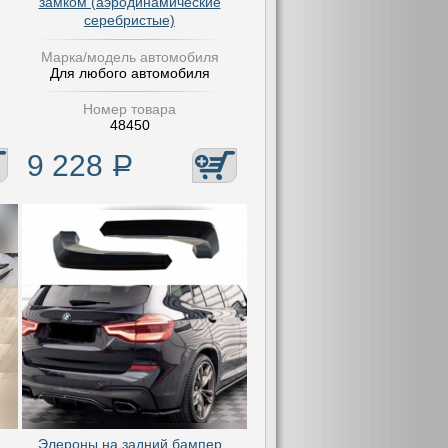
замком (аэродинамические
серебристые)
Марка/модель автомобиля
Для любого автомобиля
Номер товара
48450
9 228
Р
Элероны на задний бампер