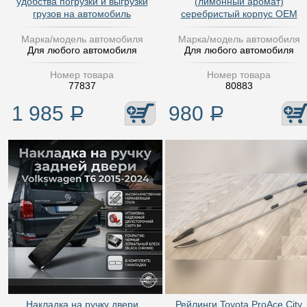
удобства погрузки и выгрузки
(лимонный аромат)
грузов на автомобиль
серебристый корпус OEM
Марка/модель автомобиля
Марка/модель автомобиля
Для любого автомобиля
Для любого автомобиля
Номер товара
Номер товара
77837
80883
1 985
Р
980
Р
Накладка на ручку двери
Рейлинги Toyota ProAce City