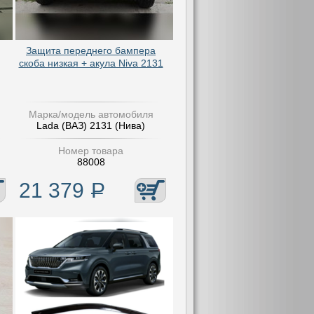
Защита переднего бампера
скоба низкая + акула Niva 2131
Марка/модель автомобиля
Lada (ВАЗ) 2131 (Нива)
Номер товара
88008
21 379
Р