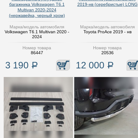
багажника Volkswagen T6.1
2019-нв (серебристые) LONG
Multivan 2020-2024
(нержавейка, черный хром)
Марка/модель автомобиля
Марка/модель автомобиля
Volkswagen T6.1 Multivan 2020 -
Toyota ProAce 2019 - нв
2024
Номер товара
Номер товара
86447
20536
3 190
Р
12 000
Р