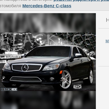
втомобиля
Mercedes-Benz C-class
Н
M