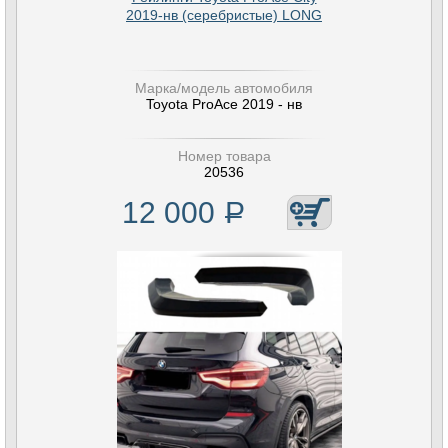
2019-нв (серебристые) LONG
Марка/модель автомобиля
Toyota ProAce 2019 - нв
Номер товара
20536
12 000
Р