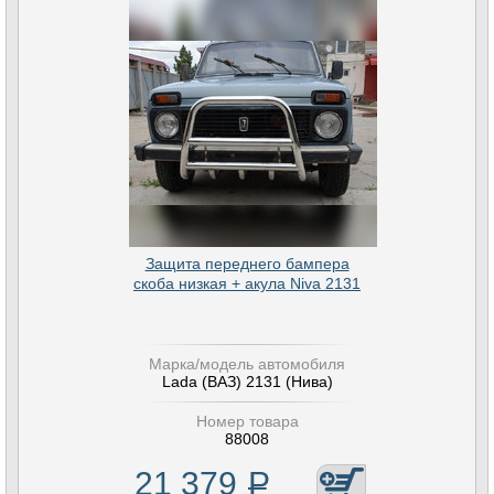
Защита переднего бампера
скоба низкая + акула Niva 2131
Марка/модель автомобиля
Lada (ВАЗ) 2131 (Нива)
Номер товара
88008
21 379
Р