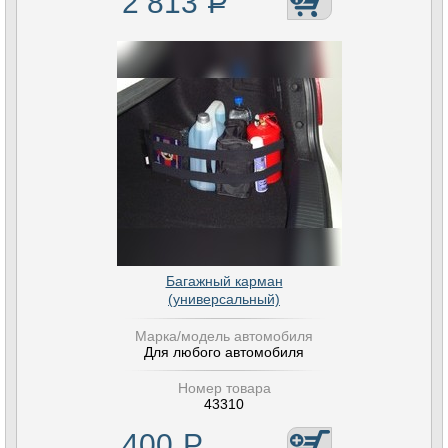
2 813
Р
Багажный карман
(универсальный)
Марка/модель автомобиля
Для любого автомобиля
Номер товара
43310
400
Р