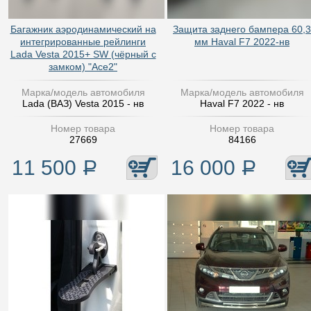
Багажник аэродинамический на
Защита заднего бампера 60,3
интегрированные рейлинги
мм Haval F7 2022-нв
Lada Vesta 2015+ SW (чёрный с
замком) "Ace2"
Марка/модель автомобиля
Марка/модель автомобиля
Lada (ВАЗ) Vesta 2015 - нв
Haval F7 2022 - нв
Номер товара
Номер товара
27669
84166
11 500
Р
16 000
Р