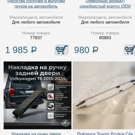
удобства погрузки и выгрузки
(лимонный аромат)
грузов на автомобиль
серебристый корпус OEM
Марка/модель автомобиля
Марка/модель автомобиля
Для любого автомобиля
Для любого автомобиля
Номер товара
Номер товара
77837
80883
1 985
Р
980
Р
Накладка на ручку двери
Рейлинги Toyota ProAce City