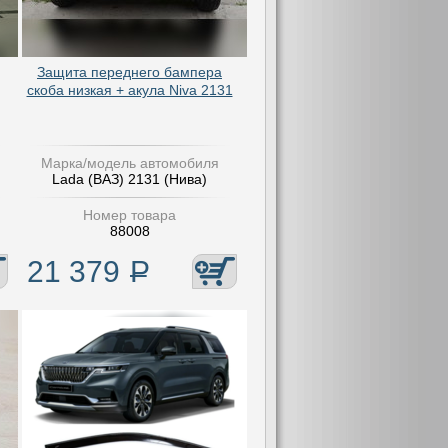
Защита переднего бампера
скоба низкая + акула Niva 2131
Марка/модель автомобиля
Lada (ВАЗ) 2131 (Нива)
Номер товара
88008
21 379
Р