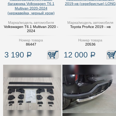
багажника Volkswagen T6.1
2019-нв (серебристые) LONG
Multivan 2020-2024
(нержавейка, черный хром)
Марка/модель автомобиля
Марка/модель автомобиля
Volkswagen T6.1 Multivan 2020 -
Toyota ProAce 2019 - нв
2024
Номер товара
Номер товара
86447
20536
3 190
Р
12 000
Р