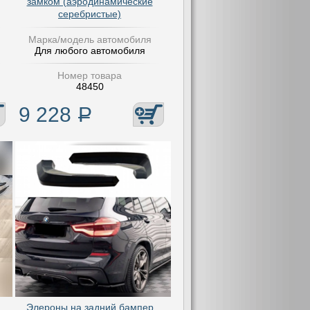
замком (аэродинамические
серебристые)
Марка/модель автомобиля
Для любого автомобиля
Номер товара
48450
9 228
Р
Элероны на задний бампер