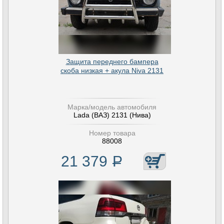
Защита переднего бампера
скоба низкая + акула Niva 2131
Марка/модель автомобиля
Lada (ВАЗ) 2131 (Нива)
Номер товара
88008
21 379
Р