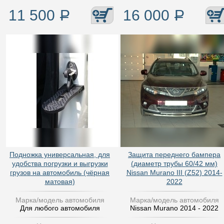
11 500
Р
16 000
Р
Подножка универсальная, для
Защита переднего бампера
удобства погрузки и выгрузки
(диаметр трубы 60/42 мм)
грузов на автомобиль (чёрная
Nissan Murano III (Z52) 2014-
матовая)
2022
Марка/модель автомобиля
Марка/модель автомобиля
Для любого автомобиля
Nissan Murano 2014 - 2022