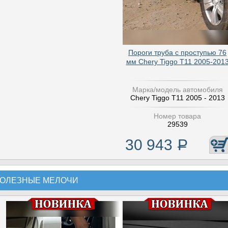
Пороги труба с проступью 76
мм Chery Tiggo T11 2005-201
Марка/модель автомобиля
Chery Tiggo T11 2005 - 2013
Номер товара
29539
30 943
Р
ОЛЕЗНЫЕ МЕЛОЧИ