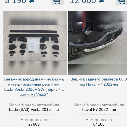
3 190
Р
12 000
Р
Багажник аэродинамический на
Защита заднего бампера 60,3
интегрированные рейлинги
мм Haval F7 2022-нв
Lada Vesta 2015+ SW (чёрный с
замком) "Ace2"
Марка/модель автомобиля
Марка/модель автомобиля
Lada (ВАЗ) Vesta 2015 - нв
Haval F7 2022 - нв
Номер товара
Номер товара
27669
84166