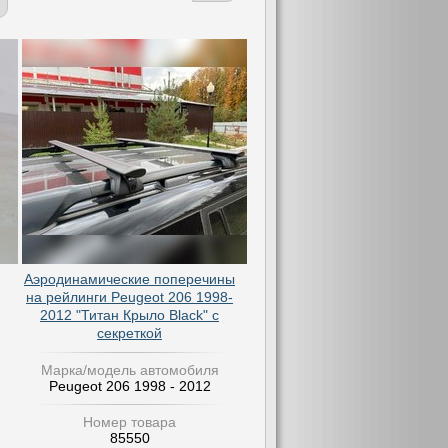
Аэродинамические поперечины
на рейлинги Peugeot 206 1998-
2012 "Титан Крыло Black" с
секреткой
Марка/модель автомобиля
Peugeot 206 1998 - 2012
Номер товара
85550