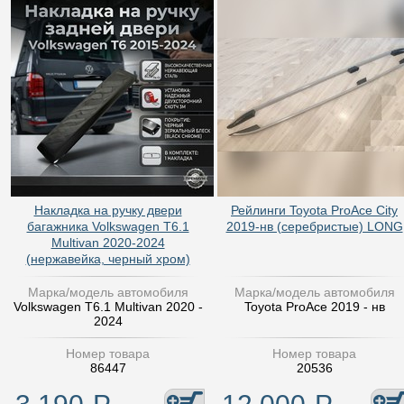
Накладка на ручку двери
Рейлинги Toyota ProAce City
багажника Volkswagen T6.1
2019-нв (серебристые) LONG
Multivan 2020-2024
(нержавейка, черный хром)
Марка/модель автомобиля
Марка/модель автомобиля
Volkswagen T6.1 Multivan 2020 -
Toyota ProAce 2019 - нв
2024
Номер товара
Номер товара
86447
20536