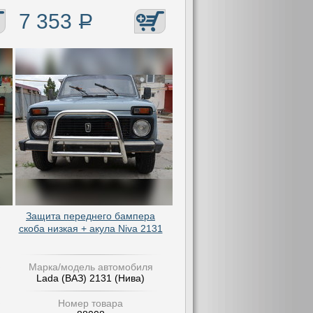
7 353
Р
Защита переднего бампера
скоба низкая + акула Niva 2131
Марка/модель автомобиля
Lada (ВАЗ) 2131 (Нива)
Номер товара