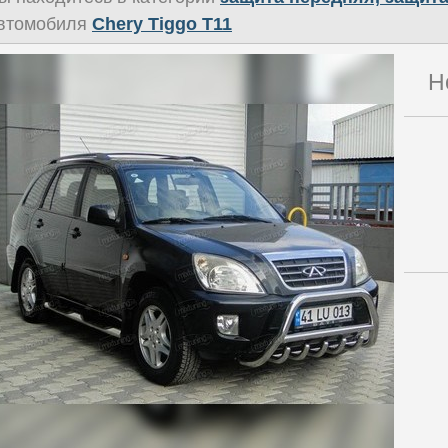
втомобиля
Chery Tiggo T11
Н