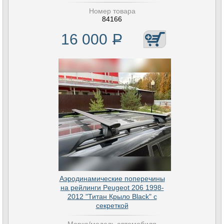
Номер товара
84166
16 000
Р
Аэродинамические поперечины
на рейлинги Peugeot 206 1998-
2012 "Титан Крыло Black" с
секреткой