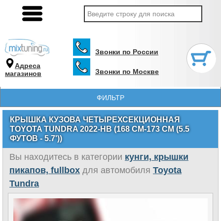
Звонки по России
Адреса
Звонки по Москве
магазинов
ФИЛЬТР
КРЫШКА КУЗОВА ЧЕТЫРЕХСЕКЦИОННАЯ
TOYOTA TUNDRA 2022-НВ (168 СМ-173 СМ (5.5
ФУТОВ - 5.7'))
Вы находитесь в категории
кунги, крышки
пикапов, fullbox
для автомобиля
Toyota
Tundra