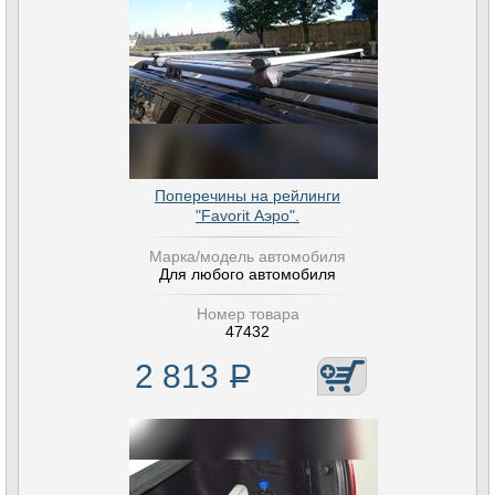
Поперечины на рейлинги
"Favorit Аэро".
Марка/модель автомобиля
Для любого автомобиля
Номер товара
47432
2 813
Р