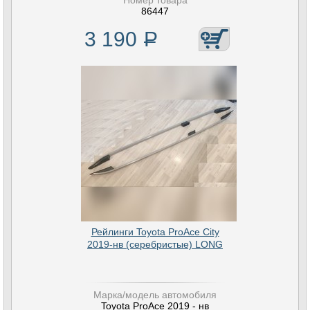
Номер товара
86447
3 190
Р
Рейлинги Toyota ProAce City
2019-нв (серебристые) LONG
Марка/модель автомобиля
Toyota ProAce 2019 - нв