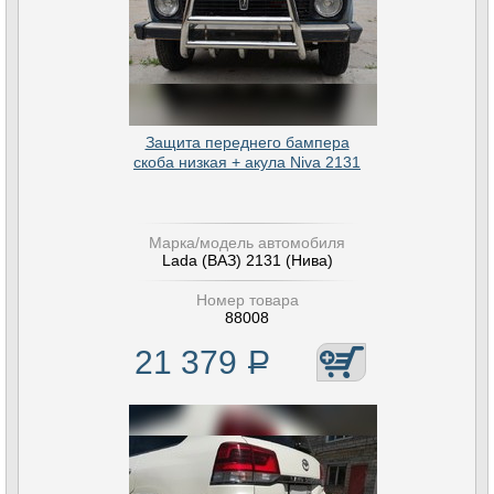
Защита переднего бампера
скоба низкая + акула Niva 2131
Марка/модель автомобиля
Lada (ВАЗ) 2131 (Нива)
Номер товара
88008
21 379
Р