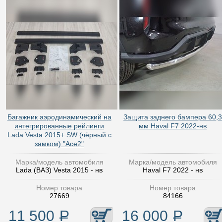
Багажник аэродинамический на
Защита заднего бампера 60,3
интегрированные рейлинги
мм Haval F7 2022-нв
Lada Vesta 2015+ SW (чёрный с
замком) "Ace2"
Марка/модель автомобиля
Марка/модель автомобиля
Lada (ВАЗ) Vesta 2015 - нв
Haval F7 2022 - нв
Номер товара
Номер товара
27669
84166
11 500
Р
16 000
Р