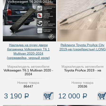
Накладка на ручку двери
Рейлинги Toyota ProAce City
багажника Volkswagen T6.1
2019-нв (серебристые) LONG
Multivan 2020-2024
(нержавейка, черный хром)
Марка/модель автомобиля
Марка/модель автомобиля
Volkswagen T6.1 Multivan 2020 -
Toyota ProAce 2019 - нв
2024
Номер товара
Номер товара
86447
20536
3 190
Р
12 000
Р