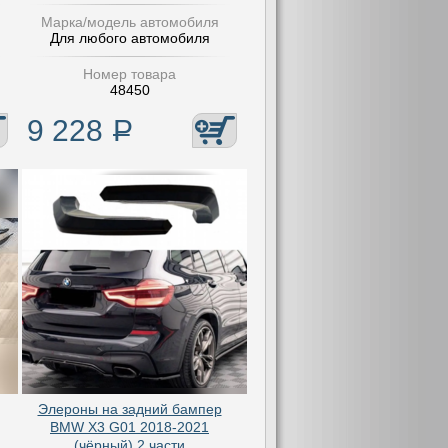
Марка/модель автомобиля
Для любого автомобиля
Номер товара
48450
9 228
Р
Элероны на задний бампер
BMW X3 G01 2018-2021
(чёрный) 2 части