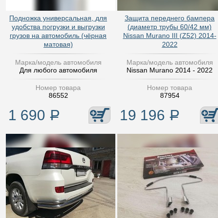
Подножка универсальная, для
Защита переднего бампера
удобства погрузки и выгрузки
(диаметр трубы 60/42 мм)
грузов на автомобиль (чёрная
Nissan Murano III (Z52) 2014-
матовая)
2022
Марка/модель автомобиля
Марка/модель автомобиля
Для любого автомобиля
Nissan Murano 2014 - 2022
Номер товара
Номер товара
86552
87954
1 690
Р
19 196
Р