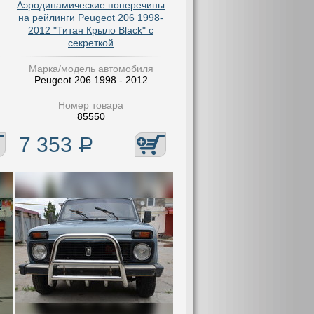
Аэродинамические поперечины
на рейлинги Peugeot 206 1998-
2012 "Титан Крыло Black" с
секреткой
Марка/модель автомобиля
Peugeot 206 1998 - 2012
Номер товара
85550
7 353
Р