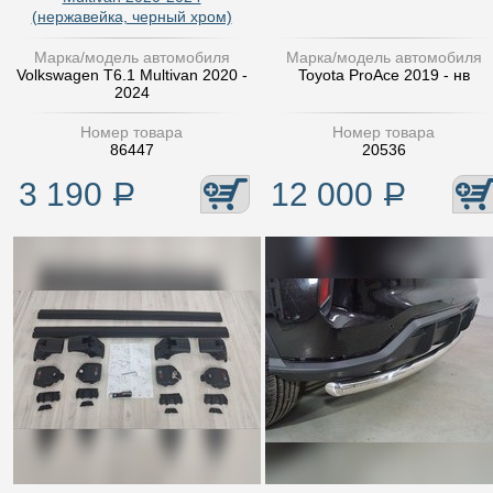
(нержавейка, черный хром)
Марка/модель автомобиля
Марка/модель автомобиля
Volkswagen T6.1 Multivan 2020 -
Toyota ProAce 2019 - нв
2024
Номер товара
Номер товара
86447
20536
3 190
Р
12 000
Р