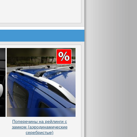
Поперечины на рейлинги с
замком (аэродинамические
серебристые)