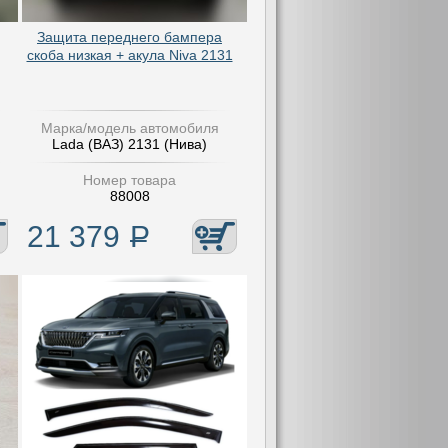
Защита переднего бампера
скоба низкая + акула Niva 2131
Марка/модель автомобиля
Lada (ВАЗ) 2131 (Нива)
Номер товара
88008
21 379
Р