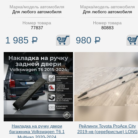
Марка/модель автомобиля
Марка/модель автомобиля
Для любого автомобиля
Для любого автомобиля
Номер товара
Номер товара
77837
80883
1 985
Р
980
Р
Накладка на ручку двери
Рейлинги Toyota ProAce City
багажника Volkswagen T6.1
2019-нв (серебристые) LONG
Multivan 2020-2024