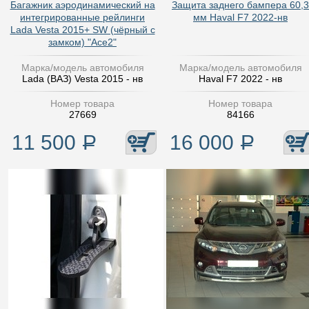
Багажник аэродинамический на
Защита заднего бампера 60,3
интегрированные рейлинги
мм Haval F7 2022-нв
Lada Vesta 2015+ SW (чёрный с
замком) "Ace2"
Марка/модель автомобиля
Марка/модель автомобиля
Lada (ВАЗ) Vesta 2015 - нв
Haval F7 2022 - нв
Номер товара
Номер товара
27669
84166
11 500
Р
16 000
Р