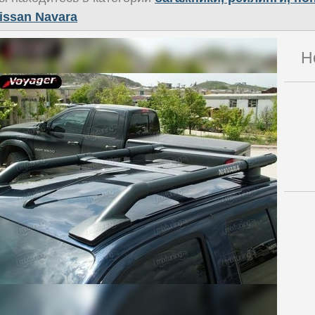
issan Navara
Н