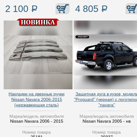
2 100
Р
4 805
Р
Накладки на дверные ручки
Защитная дуга в кузов, модел
Nissan Navara 2006-2015
"Proguard" (черная) с логотип
(нержавеющая сталь)
"navara"
Марка/модель автомобиля
Марка/модель автомобиля
Nissan Navara 2006 - 2015
Nissan Navara 2005 - нв
Номер товара
Номер товара