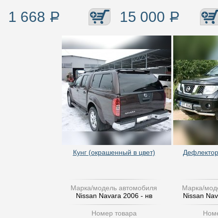
1 668
Р
15 000
Р
Кунг (окрашенный в цвет)
Дефлектор
Марка/модель автомобиля
Марка/мод
Nissan Navara 2006 - нв
Nissan Nav
Номер товара
Номе