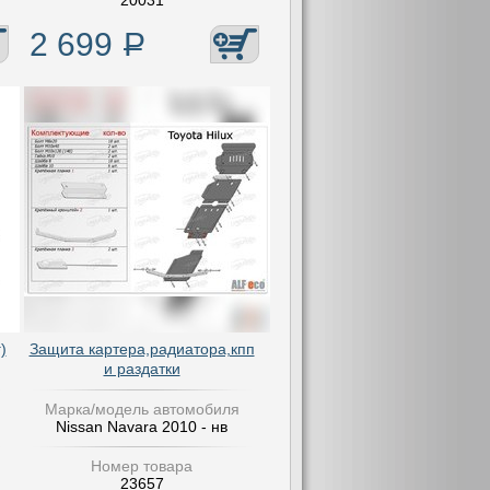
20031
2 699
Р
)
Защита картера,радиатора,кпп
и раздатки
Марка/модель автомобиля
Nissan Navara 2010 - нв
Номер товара
23657