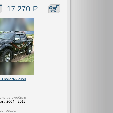
17 270
Р
ы боковых окон
ель автомобиля
ara 2004 - 2015
р товара