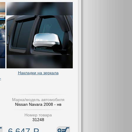
Накладки на зеркала
-
Марка/модель автомобиля
Nissan Navara 2008 - нв
Номер товара
31248
6 647
Р