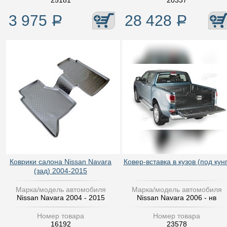
25181
20337
3 975
Р
28 428
Р
Коврики салона Nissan Navara
Ковер-вставка в кузов (под кунг
(зад) 2004-2015
Марка/модель автомобиля
Марка/модель автомобиля
Nissan Navara 2004 - 2015
Nissan Navara 2006 - нв
Номер товара
Номер товара
16192
23578