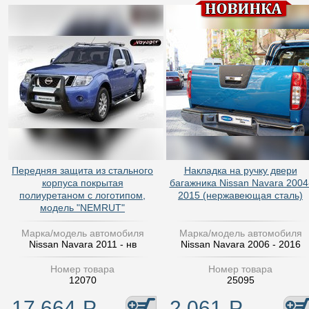
Передняя защита из стального
Накладка на ручку двери
корпуса покрытая
багажника Nissan Navara 2004
полиуретаном с логотипом,
2015 (нержавеющая сталь)
модель "NEMRUT"
Марка/модель автомобиля
Марка/модель автомобиля
Nissan Navara 2011 - нв
Nissan Navara 2006 - 2016
Номер товара
Номер товара
12070
25095
17 664
Р
2 061
Р