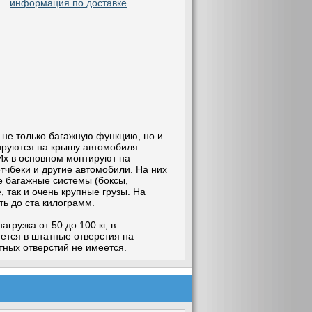
информация по доставке
 не только багажную функцию, но и
ируются на крышу автомобиля.
Их в основном монтируют на
чбеки и другие автомобили. На них
е багажные системы (боксы,
 так и очень крупные грузы. На
ь до ста килограмм.
грузка от 50 до 100 кг, в
ется в штатные отверстия на
тных отверстий не имеется.