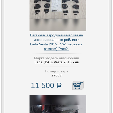
Багажник аэродинамический на
интегрированные рейлинги
Lada Vesta 2015+ SW (чёрный с
замком) "Ace2"
Марка/модель автомобиля
Lada (ВАЗ) Vesta 2015 - нв
Номер товара
27669
11 500
Р