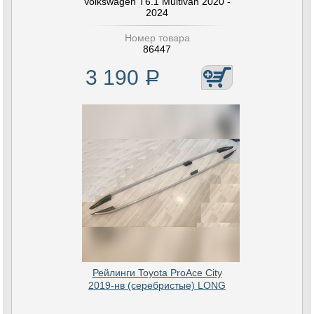
Volkswagen T6.1 Multivan 2020 -
2024
Номер товара
86447
3 190
Р
Рейлинги Toyota ProAce City
2019-нв (серебристые) LONG