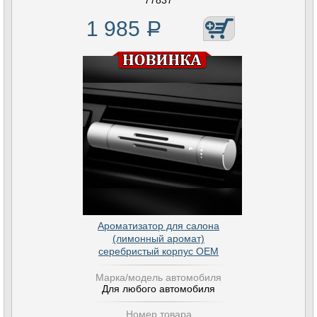
77837
1 985
Р
Ароматизатор для салона
(лимонный аромат)
серебристый корпус OEM
Марка/модель автомобиля
Для любого автомобиля
Номер товара