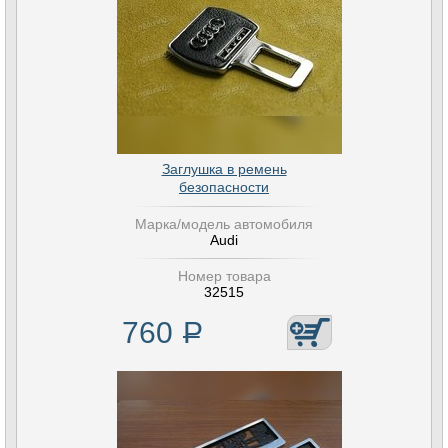
Заглушка в ремень
безопасности
Марка/модель автомобиля
Audi
Номер товара
32515
760
Р