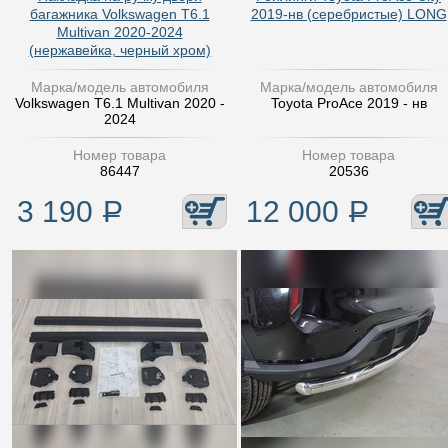
багажника Volkswagen T6.1
2019-нв (серебристые) LONG
Multivan 2020-2024
(нержавейка, черный хром)
Марка/модель автомобиля
Марка/модель автомобиля
Volkswagen T6.1 Multivan 2020 -
Toyota ProAce 2019 - нв
2024
Номер товара
Номер товара
86447
20536
3 190
Р
12 000
Р