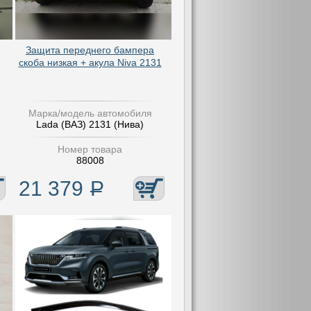
Защита переднего бампера
скоба низкая + акула Niva 2131
Марка/модель автомобиля
Lada (ВАЗ) 2131 (Нива)
Номер товара
88008
21 379
Р