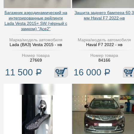
Багажник аэродинамический на
Защита заднего бампера 60,3
интегрированные рейлинги
мм Haval F7 2022-нв
Lada Vesta 2015+ SW (чёрный с
замком) "Ace2"
Марка/модель автомобиля
Марка/модель автомобиля
Lada (ВАЗ) Vesta 2015 - нв
Haval F7 2022 - нв
Номер товара
Номер товара
27669
84166
11 500
Р
16 000
Р