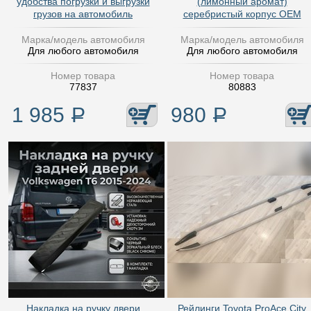
удобства погрузки и выгрузки
(лимонный аромат)
грузов на автомобиль
серебристый корпус OEM
Марка/модель автомобиля
Марка/модель автомобиля
Для любого автомобиля
Для любого автомобиля
Номер товара
Номер товара
77837
80883
1 985
Р
980
Р
Накладка на ручку двери
Рейлинги Toyota ProAce City