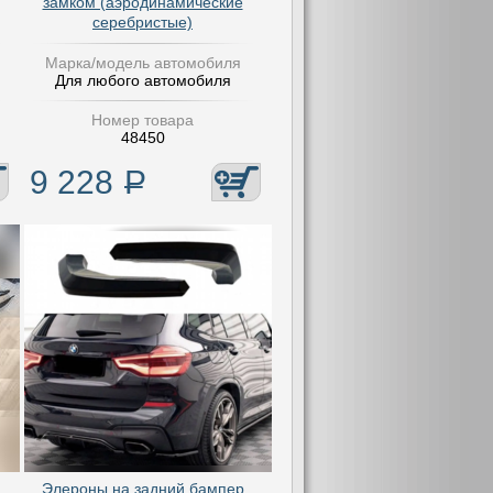
замком (аэродинамические
серебристые)
Марка/модель автомобиля
Для любого автомобиля
Номер товара
48450
9 228
Р
Элероны на задний бампер