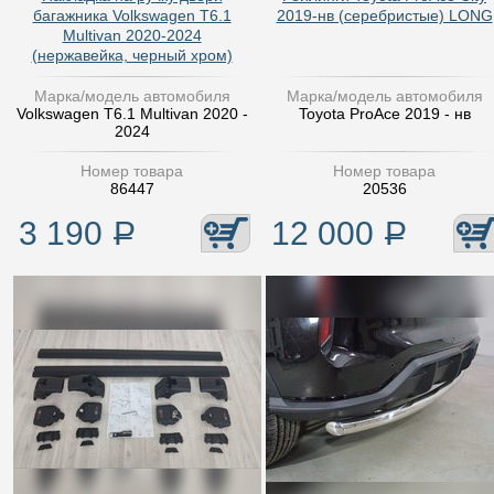
багажника Volkswagen T6.1
2019-нв (серебристые) LONG
Multivan 2020-2024
(нержавейка, черный хром)
Марка/модель автомобиля
Марка/модель автомобиля
Volkswagen T6.1 Multivan 2020 -
Toyota ProAce 2019 - нв
2024
Номер товара
Номер товара
86447
20536
3 190
Р
12 000
Р