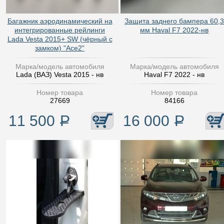
Багажник аэродинамический на
Защита заднего бампера 60,3
интегрированные рейлинги
мм Haval F7 2022-нв
Lada Vesta 2015+ SW (чёрный с
замком) "Ace2"
Марка/модель автомобиля
Марка/модель автомобиля
Lada (ВАЗ) Vesta 2015 - нв
Haval F7 2022 - нв
Номер товара
Номер товара
27669
84166
11 500
Р
16 000
Р