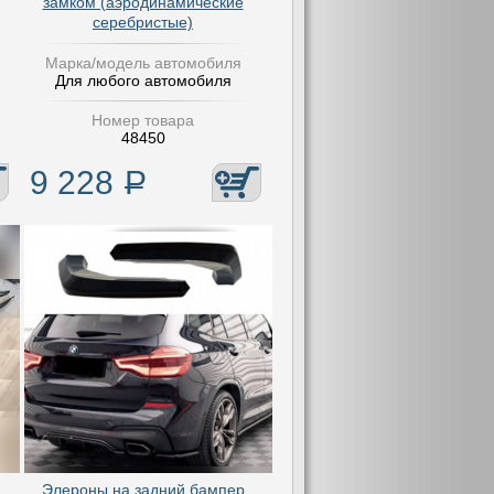
замком (аэродинамические
серебристые)
Марка/модель автомобиля
Для любого автомобиля
Номер товара
48450
9 228
Р
Элероны на задний бампер