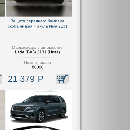
Защита переднего бампера
скоба низкая + акула Niva 2131
Марка/модель автомобиля
Lada (ВАЗ) 2131 (Нива)
Номер товара
88008
21 379
Р