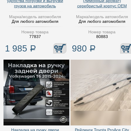
удобства погрузки и выгрузки
(лимонный аромат)
грузов на автомобиль
серебристый корпус OEM
Марка/модель автомобиля
Марка/модель автомобиля
Для любого автомобиля
Для любого автомобиля
Номер товара
Номер товара
77837
80883
1 985
Р
980
Р
Накладка на ручку двери
Рейлинги Toyota ProAce City