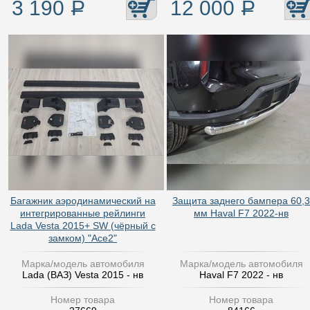
3 190
Р
12 000
Р
Багажник аэродинамический на
Защита заднего бампера 60,3
интегрированные рейлинги
мм Haval F7 2022-нв
Lada Vesta 2015+ SW (чёрный с
замком) "Ace2"
Марка/модель автомобиля
Марка/модель автомобиля
Lada (ВАЗ) Vesta 2015 - нв
Haval F7 2022 - нв
Номер товара
Номер товара