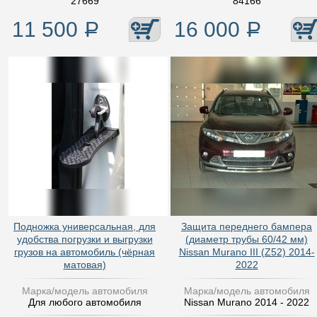
27669
84166
11 500
Р
16 000
Р
Подножка универсальная, для
Защита переднего бампера
удобства погрузки и выгрузки
(диаметр трубы 60/42 мм)
грузов на автомобиль (чёрная
Nissan Murano III (Z52) 2014-
матовая)
2022
Марка/модель автомобиля
Марка/модель автомобиля
Для любого автомобиля
Nissan Murano 2014 - 2022