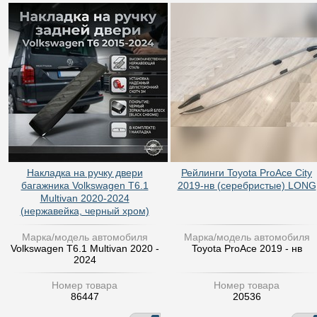
Накладка на ручку двери
Рейлинги Toyota ProAce City
багажника Volkswagen T6.1
2019-нв (серебристые) LONG
Multivan 2020-2024
(нержавейка, черный хром)
Марка/модель автомобиля
Марка/модель автомобиля
Volkswagen T6.1 Multivan 2020 -
Toyota ProAce 2019 - нв
2024
Номер товара
Номер товара
86447
20536