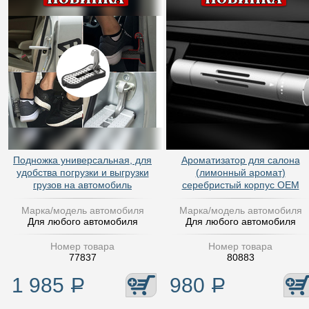
Подножка универсальная, для
Ароматизатор для салона
удобства погрузки и выгрузки
(лимонный аромат)
грузов на автомобиль
серебристый корпус OEM
Марка/модель автомобиля
Марка/модель автомобиля
Для любого автомобиля
Для любого автомобиля
Номер товара
Номер товара
77837
80883
1 985
Р
980
Р