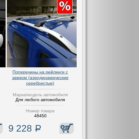
Поперечины на рейлинги с
замком (аэродинамические
серебристые)
Марка/модель автомобиля
Для любого автомобиля
Номер товара
48450
9 228
Р