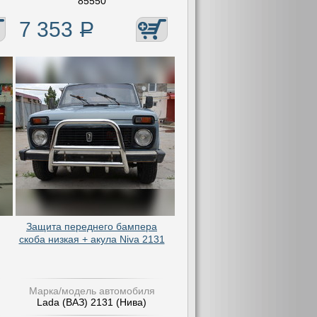
85550
7 353
Р
Защита переднего бампера
скоба низкая + акула Niva 2131
Марка/модель автомобиля
Lada (ВАЗ) 2131 (Нива)