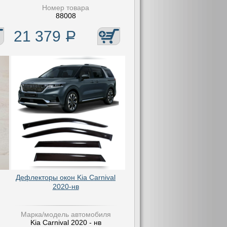
Номер товара
88008
21 379
Р
Дефлекторы окон Kia Carnival
2020-нв
Марка/модель автомобиля
Kia Carnival 2020 - нв