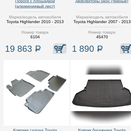
Пороги с площадкой
Дефлекторы окон (темные)
(алюминиевый лист)
Марка/модель автомобиля
Марка/модель автомобиля
Toyota Highlander 2010 - 2013
Toyota Highlander 2007 - 2013
Номер товара
Номер товара
6104
45470
19 863
Р
1 890
Р
Коврики салона Toyota
Коврик багажника Toyota