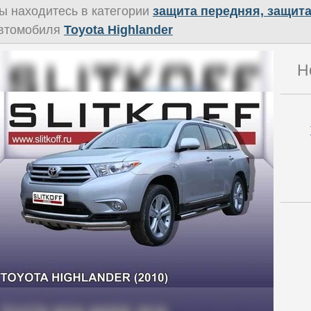
ы находитесь в категории
защита передняя, защита
втомобиля
Toyota Highlander
Н