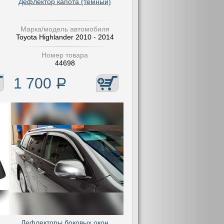
Дефлектор капота (темный)
Марка/модель автомобиля
Toyota Highlander 2010 - 2014
Номер товара
44698
1 700
Р
Дефлекторы боковых окон