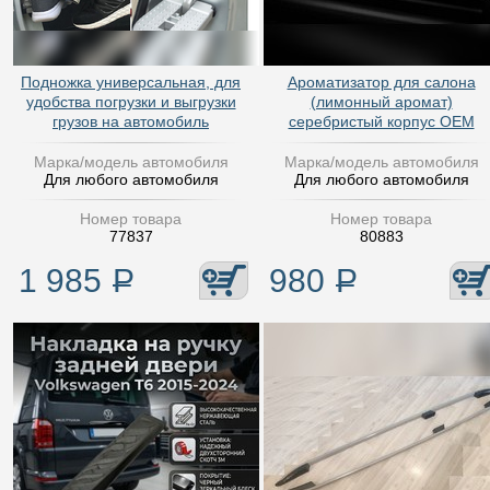
Подножка универсальная, для
Ароматизатор для салона
удобства погрузки и выгрузки
(лимонный аромат)
грузов на автомобиль
серебристый корпус OEM
Марка/модель автомобиля
Марка/модель автомобиля
Для любого автомобиля
Для любого автомобиля
Номер товара
Номер товара
77837
80883
1 985
Р
980
Р