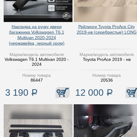
Накладка на ручку двери
Рейлинги Toyota ProAce City
багажника Volkswagen T6.1
2019-нв (серебристые) LONG
Multivan 2020-2024
(нержавейка, черный хром)
Марка/модель автомобиля
Марка/модель автомобиля
Volkswagen T6.1 Multivan 2020 -
Toyota ProAce 2019 - нв
2024
Номер товара
Номер товара
86447
20536
3 190
Р
12 000
Р