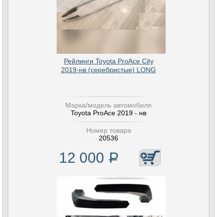
Рейлинги Toyota ProAce City
2019-нв (серебристые) LONG
Марка/модель автомобиля
Toyota ProAce 2019 - нв
Номер товара
20536
12 000
Р