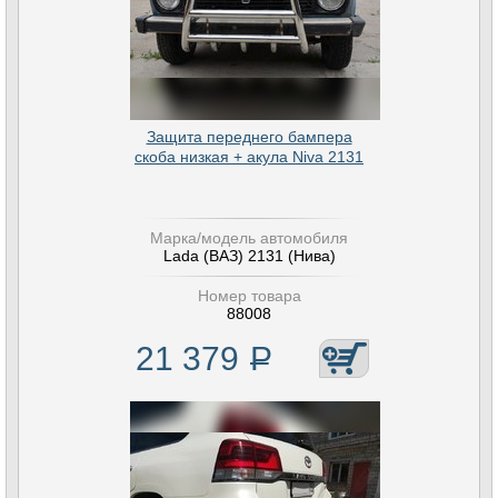
Защита переднего бампера
скоба низкая + акула Niva 2131
Марка/модель автомобиля
Lada (ВАЗ) 2131 (Нива)
Номер товара
88008
21 379
Р