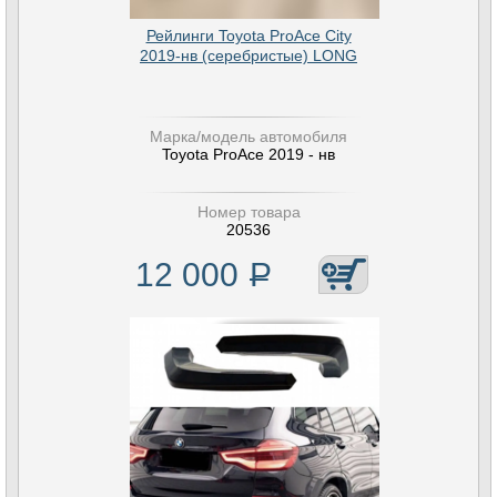
Рейлинги Toyota ProAce City
2019-нв (серебристые) LONG
Марка/модель автомобиля
Toyota ProAce 2019 - нв
Номер товара
20536
12 000
Р