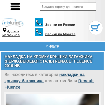
Звонки по России
Адреса
Звонки по Москве
магазинов
ФИЛЬТР
НАКЛАДКА НА КРОМКУ КРЫШКИ БАГАЖНИКА
(НЕРЖАВЕЮЩАЯ СТАЛЬ) RENAULT FLUENCE
2010-НВ
Вы находитесь в категории
накладки на
крышку багажника
для автомобиля
Renault
Fluence