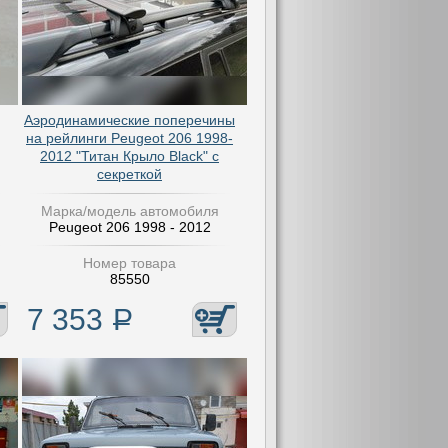
Аэродинамические поперечины
на рейлинги Peugeot 206 1998-
2012 "Титан Крыло Black" с
секреткой
Марка/модель автомобиля
Peugeot 206 1998 - 2012
Номер товара
85550
7 353
Р