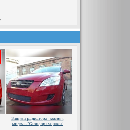
е
Защита радиатора нижняя,
модель "Стандарт черная"