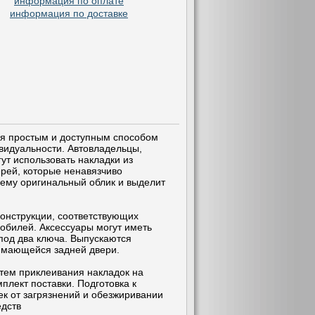
информация по оплате
информация по доставке
тся простым и доступным способом
видуальности. Автовладельцы,
ут использовать накладки из
рей, которые ненавязчиво
т ему оригинальный облик и выделит
конструкции, соответствующих
билей. Аксессуары могут иметь
под два ключа. Выпускаются
имающейся задней двери.
утем приклеивания накладок на
плект поставки. Подготовка к
ек от загрязнений и обезжиривании
едств