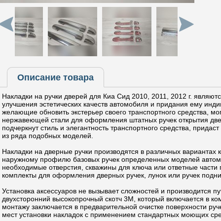
Описание товара
Накладки на ручки дверей для Киа Сид 2010, 2011, 2012 г. являю
улучшения эстетических качеств автомобиля и придания ему инди
желающие обновить экстерьер своего транспортного средства, мог
нержавеющей стали для оформления штатных ручек открытия две
подчеркнут стиль и элегантность транспортного средства, придас
из ряда подобных моделей.
Накладки на дверные ручки производятся в различных вариантах 
наружному профилю базовых ручек определенных моделей автомо
необходимые отверстия, скважины для ключа или ответные части 
комплекты для оформления дверных ручек, лунок или ручек подн
Установка аксессуаров не вызывает сложностей и производится п
двухсторонний высокопрочный скотч 3М, который включается в ком
монтажу заключается в предварительной очистке поверхности руч
мест установки накладок с применением стандартных моющих ср