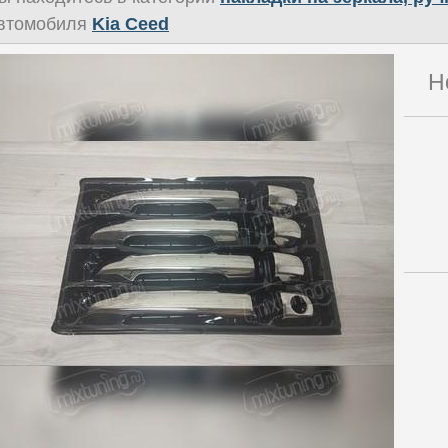
втомобиля
Kia Ceed
Н