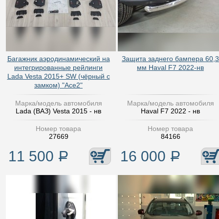
Багажник аэродинамический на
Защита заднего бампера 60,3
интегрированные рейлинги
мм Haval F7 2022-нв
Lada Vesta 2015+ SW (чёрный с
замком) "Ace2"
Марка/модель автомобиля
Марка/модель автомобиля
Lada (ВАЗ) Vesta 2015 - нв
Haval F7 2022 - нв
Номер товара
Номер товара
27669
84166
11 500
Р
16 000
Р