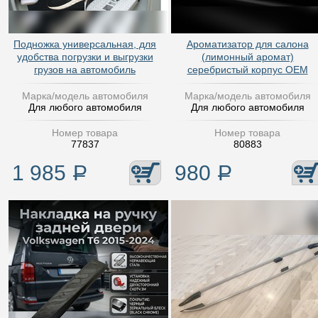
Подножка универсальная, для
Ароматизатор для салона
удобства погрузки и выгрузки
(лимонный аромат)
грузов на автомобиль
серебристый корпус OEM
Марка/модель автомобиля
Марка/модель автомобиля
Для любого автомобиля
Для любого автомобиля
Номер товара
Номер товара
77837
80883
1 985
Р
980
Р