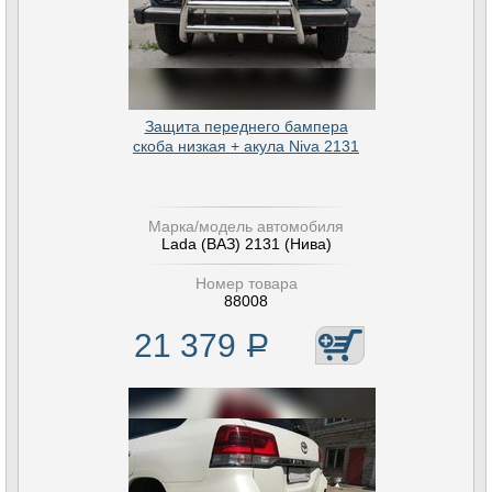
Защита переднего бампера
скоба низкая + акула Niva 2131
Марка/модель автомобиля
Lada (ВАЗ) 2131 (Нива)
Номер товара
88008
21 379
Р