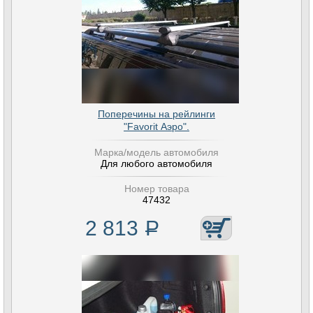
Поперечины на рейлинги
"Favorit Аэро".
Марка/модель автомобиля
Для любого автомобиля
Номер товара
47432
2 813
Р