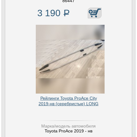
86447
3 190
Р
Рейлинги Toyota ProAce City
2019-нв (серебристые) LONG
Марка/модель автомобиля
Toyota ProAce 2019 - нв