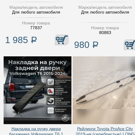
Марка/модель автомобиля
Марка/модель автомобиля
Для любого автомобиля
Для любого автомобиля
Номер товара
77837
Номер товара
80883
1 985
Р
980
Р
Накладка на ручку двери
Рейлинги Toyota ProAce City
багажника Volkswagen T6.1
2019-нв (серебристые) LONG