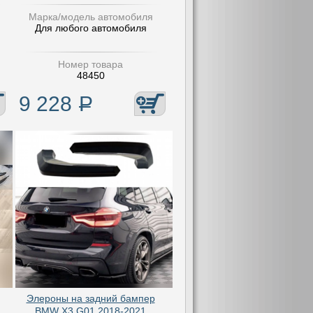
Марка/модель автомобиля
Для любого автомобиля
Номер товара
48450
9 228
Р
Элероны на задний бампер
BMW X3 G01 2018-2021