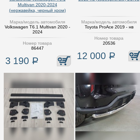
Multivan 2020-2024
(нержавейка, черный хром)
Марка/модель автомобиля
Марка/модель автомобиля
Volkswagen T6.1 Multivan 2020 -
Toyota ProAce 2019 - нв
2024
Номер товара
Номер товара
20536
86447
12 000
Р
3 190
Р