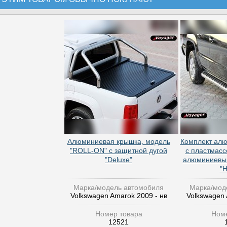
Алюминиевая крышка, модель
Комплект алю
"ROLL-ON" с защитной дугой
с пластмасс
"Deluxe"
алюминиевым
"H
Марка/модель автомобиля
Марка/мод
Volkswagen Amarok 2009 - нв
Volkswagen 
Номер товара
Номе
12521