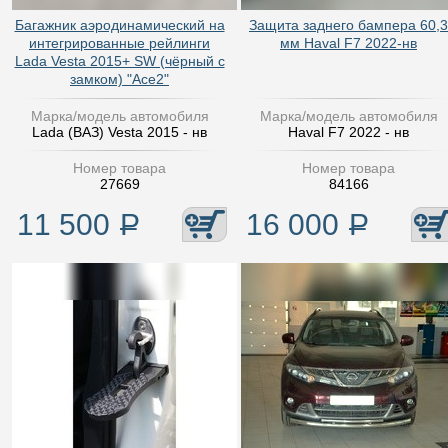
Багажник аэродинамический на
Защита заднего бампера 60,3
интегрированные рейлинги
мм Haval F7 2022-нв
Lada Vesta 2015+ SW (чёрный с
замком) "Ace2"
Марка/модель автомобиля
Марка/модель автомобиля
Lada (ВАЗ) Vesta 2015 - нв
Haval F7 2022 - нв
Номер товара
Номер товара
27669
84166
11 500
Р
16 000
Р