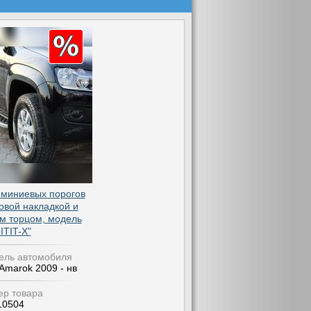
миниевых порогов
овой накладкой и
 торцом, модель
ITIT-X"
ель автомобиля
Amarok 2009 - нв
р товара
10504