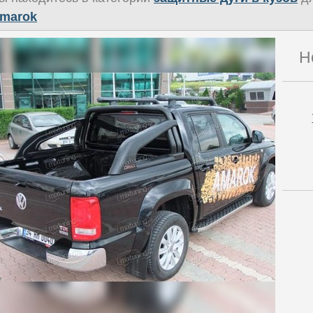
marok
Н