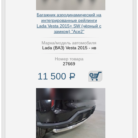
Багажник аэродинамический на
интегрированные рейлинги
Lada Vesta 2015+ SW (чёрный с
замком) "Ace2"
Марка/модель автомобиля
Lada (ВАЗ) Vesta 2015 - нв
Номер товара
27669
11 500
Р