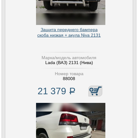
Защита переднего бампера
скоба низкая + акула Niva 2131
Марка/модель автомобиля
Lada (ВАЗ) 2131 (Нива)
Номер товара
88008
21 379
Р