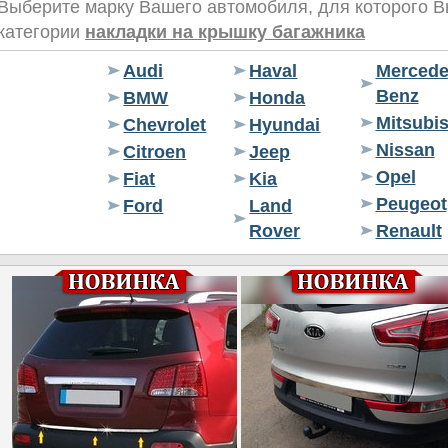
Выберите марку Вашего автомобиля, для которого Вы
категории
накладки на крышку багажника
Audi
Haval
Mercede
Benz
BMW
Honda
Mitsubis
Chevrolet
Hyundai
Nissan
Citroen
Jeep
Opel
Fiat
Kia
Peugeot
Ford
Land
Rover
Renault