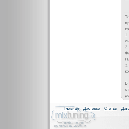
Т
п
к
1
о
2
Ф
г
3
к
В
о
де
Главная
Доставка
Статьи
Дог