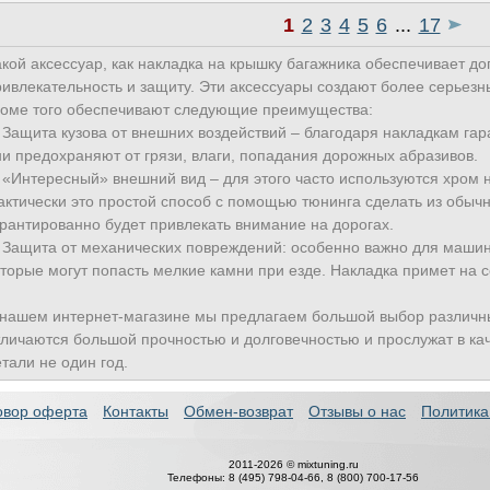
1
2
3
4
5
6
...
17
акой аксессуар, как накладка на крышку багажника обеспечивает д
ривлекательность и защиту. Эти аксессуары создают более серьезн
роме того обеспечивают следующие преимущества:
. Защита кузова от внешних воздействий – благодаря накладкам гар
ни предохраняют от грязи, влаги, попадания дорожных абразивов.
. «Интересный» внешний вид – для этого часто используются хром 
актически это простой способ с помощью тюнинга сделать из обычн
арантированно будет привлекать внимание на дорогах.
. Защита от механических повреждений: особенно важно для машин
оторые могут попасть мелкие камни при езде. Накладка примет на с
 нашем интернет-магазине мы предлагаем большой выбор различны
тличаются большой прочностью и долговечностью и прослужат в кач
тали не один год.
овор оферта
Контакты
Обмен-возврат
Отзывы о нас
Политика
2011-2026 © mixtuning.ru
Телефоны: 8 (495) 798-04-66, 8 (800) 700-17-56