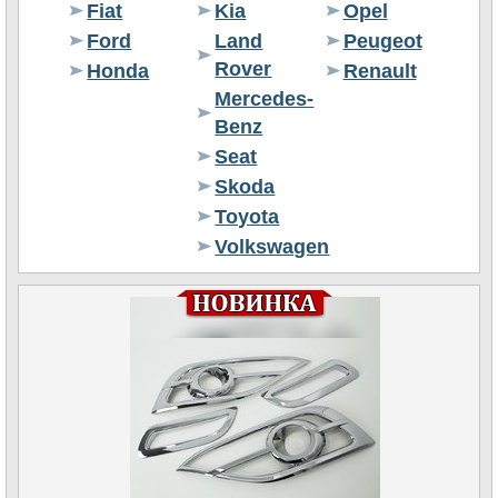
Fiat
Kia
Opel
Ford
Land
Peugeot
Rover
Honda
Renault
Mercedes-
Benz
Seat
Skoda
Toyota
Volkswagen